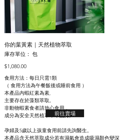
你的葉黃素｜天然植物萃取
SKU
庫存單位：
包
包
價
$1,080.00
格
食用方法：每日只需1顆
（ 食用方法為午餐飯後或睡前食用 ）
本產品內蝦紅素為素,
主要存在於藻類萃取,
非動物蝦素食者請放心食用 。
前往賣場
成分為安全天然植萃草本配方,
孕婦及5歲以上孩童食用前請先詢醫生。
本產品含天然萃取成分若有濕氣會造成吸濕顏色變深