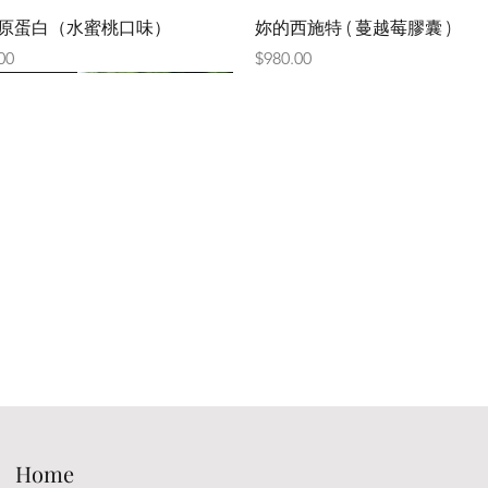
原蛋白（水蜜桃口味）
妳的西施特 ( 蔓越莓膠囊 )
價格
00
$980.00
植物萃取物
黃素｜天然植物萃取
00
Home