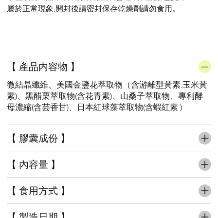
屬於正常現象,開封後請密封保存乾燥劑請勿食用。
【 產品内容物 】
微結晶纖維、美國金盞花萃取物（含游離型黃素.玉米黃
素)、黑醋栗萃取物(含花青素)、山桑子萃取物、專利酵
母濃縮(含芸香甘)、日本紅球藻萃取物(含蝦紅素 )
【 膠囊成份 】
【 內容量 】
【 食用方式 】
【 製造日期 】