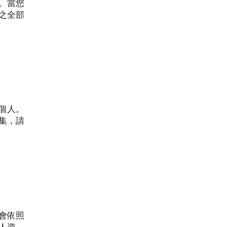
。當您
之全部
個人。
集，請
會依照