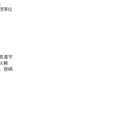
。
理單位
其遵守
人帳
、密碼