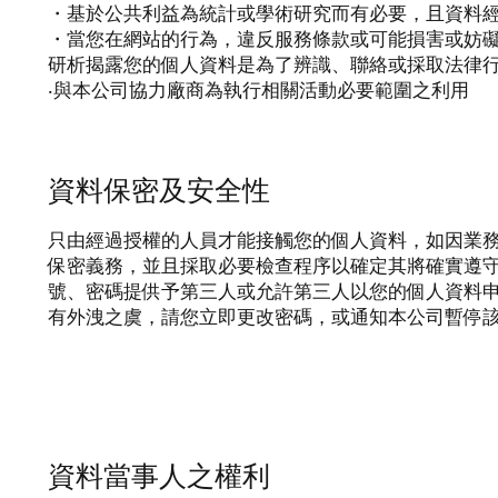
・基於公共利益為統計或學術研究而有必要，且資料
・當您在網站的行為，違反服務條款或可能損害或妨
研析揭露您的個人資料是為了辨識、聯絡或採取法律
‧與本公司協力廠商為執行相關活動必要範圍之利用
資料保密及安全性
只由經過授權的人員才能接觸您的個人資料，如因業
保密義務，並且採取必要檢查程序以確定其將確實遵
號、密碼提供予第三人或允許第三人以您的個人資料
有外洩之虞，請您立即更改密碼，或通知本公司暫停
資料當事人之權利