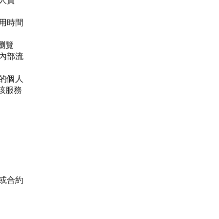
人資
用時間
瀏覽
內部流
的個人
另該服務
或合約