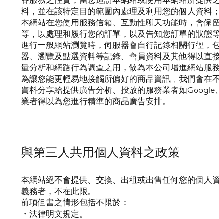
各服務之性質，當您造訪本網站或使用本網站所提供
料，並在該特定目的範圍內處理及利用您的個人資料
本網站在您使用服務信箱、互動性聊天功能時，會保
等，以處理和履行您的訂單，以及告知您訂單的狀態
進行一般網站瀏覽時，伺服器會自行記錄相關行徑，包
器、瀏覽及點選資料等記錄、會員資料及其他得以直
量分析和網路行為調查之用，做為本公司增進網站服
為讓您能更輕易地接觸所偏好的商品資訊，我們會在
資料分享給提供廣告分析、投放的服務業者如Google、Fa
業者得以為您進行精準的商品廣告安排。
與第三人共用個人資料之政策
本網站絕不會提供、交換、出租或出售任何您的個人
義務者，不在此限。
前項但書之情形包括不限於：
・法律明文規定。